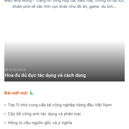
Mẹo Nhà Nông - Trang tin tổng hợp các mẹo hay, thông tin bổ ích,
khám phá về các lĩnh vực khác như đồ ăn, game, du lịch...
Cách
G
làm
ác
sườn
là
sào
gà
chua
gì
ngọt
Đ
ngon
đi
đúng
và
điệu
gi
16/10/2023
Cách làm sườn sào chua ngọt ngon đúng điệu
trị
di
d
Bài viết mới
Top 11 nhà cung cấp kệ công nghiệp hàng đầu Việt Nam
Cây bồ công anh tác dụng và phân loại
Hồng tú cầu nguồn gốc và ý nghĩa