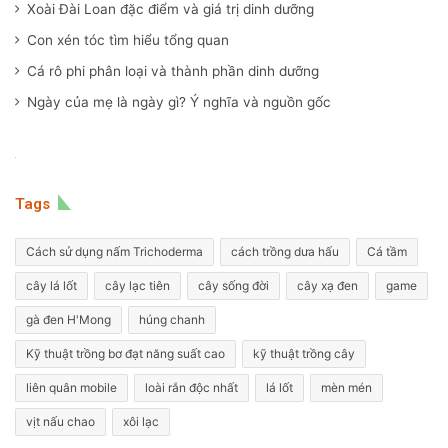
Xoài Đài Loan đặc điểm và giá trị dinh dưỡng
Con xén tóc tìm hiểu tổng quan
Cá rô phi phân loại và thành phần dinh dưỡng
Ngày của mẹ là ngày gì? Ý nghĩa và nguồn gốc
Tags
Cách sử dụng nấm Trichoderma
cách trồng dưa hấu
Cá tầm
cây lá lốt
cây lạc tiên
cây sống đời
cây xạ đen
game
gà đen H'Mong
húng chanh
Kỹ thuật trồng bơ đạt năng suất cao
kỹ thuật trồng cây
liên quân mobile
loài rắn độc nhất
lá lốt
mèn mén
vịt nấu chao
xôi lạc